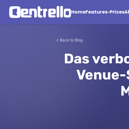
Home
Features
Prices
A
Back to Blog
Das verbo
Venue-S
M