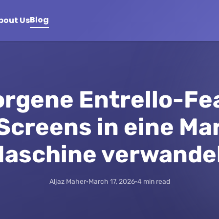
Blog
bout Us
rgene Entrello-Fe
creens in eine Ma
aschine verwande
Aljaz Maher
·
March 17, 2026
·
4 min read