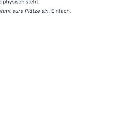
d physisch steht.
hmt eure Plätze ein."
Einfach,