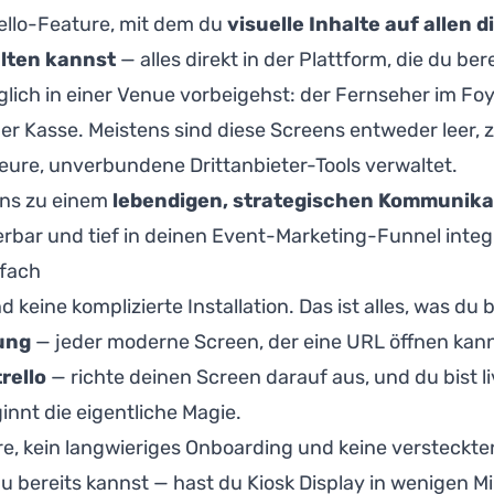
trello-Feature, mit dem du
visuelle Inhalte auf allen 
alten kannst
— alles direkt in der Plattform, die du be
lich in einer Venue vorbeigehst: der Fernseher im Foye
r Kasse. Meistens sind diese Screens entweder leer, z
eure, unverbundene Drittanbieter-Tools verwaltet.
ens zu einem
lebendigen, strategischen Kommunika
sierbar und tief in deinen Event-Marketing-Funnel integr
nfach
keine komplizierte Installation. Das ist alles, was du 
ung
— jeder moderne Screen, der eine URL öffnen kann,
rello
— richte deinen Screen darauf aus, und du bist li
innt die eigentliche Magie.
re, kein langwieriges Onboarding und keine versteckte
 bereits kannst — hast du Kiosk Display in wenigen 