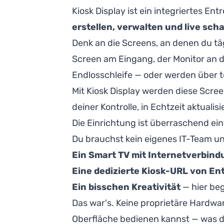
Kiosk Display ist ein integriertes En
erstellen, verwalten und live sch
Denk an die Screens, an denen du täg
Screen am Eingang, der Monitor an de
Endlosschleife — oder werden über t
Mit Kiosk Display werden diese Scre
deiner Kontrolle, in Echtzeit aktuali
Die Einrichtung ist überraschend ei
Du brauchst kein eigenes IT-Team und 
Ein Smart TV mit Internetverbind
Eine dedizierte Kiosk-URL von Ent
Ein bisschen Kreativität
— hier beg
Das war's. Keine proprietäre Hardwa
Oberfläche bedienen kannst — was du