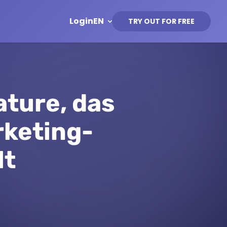
Login
EN
TRY OUT FOR FREE
ature, das
rketing-
lt